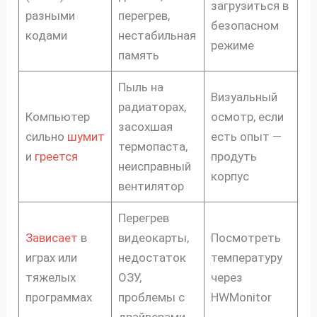
загрузиться в
разными
перегрев,
безопасном
кодами
нестабильная
режиме
память
Пыль на
Визуальный
радиаторах,
Компьютер
осмотр, если
засохшая
сильно
шумит
есть опыт —
термопаста,
и
греется
продуть
неисправный
корпус
вентилятор
Перегрев
Зависает
в
видеокарты,
Посмотреть
играх или
недостаток
температуру
тяжелых
ОЗУ,
через
программах
проблемы с
HWMonitor
драйверами