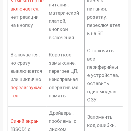
Компьютер не
кабель
питания,
включается
,
питания,
материнской
нет реакции
розетку,
платой,
на кнопку
переключател
кнопкой
ь на БП
включения
Отключить
Включается,
Короткое
все
но сразу
замыкание,
периферийны
выключается
перегрев ЦП,
е устройства,
или циклично
неисправная
оставить
перезагружае
оперативная
один модуль
тся
память
ОЗУ
Драйверы,
Запомнить
Синий экран
проблемы с
код ошибки,
(BSOD) с
диском,