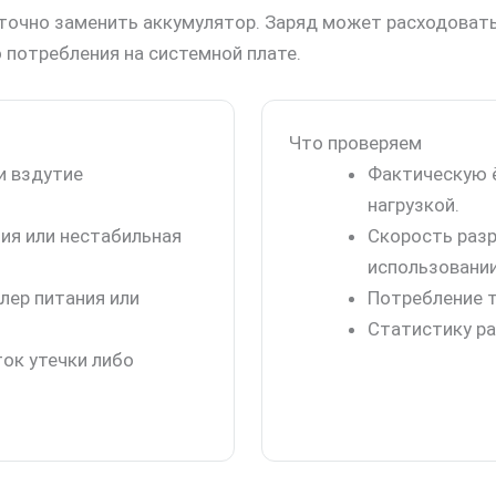
точно заменить аккумулятор. Заряд может расходоватьс
 потребления на системной плате.
Что проверяем
и вздутие
Фактическую 
нагрузкой.
ция или нестабильная
Скорость разр
использовании
лер питания или
Потребление т
Статистику ра
ток утечки либо