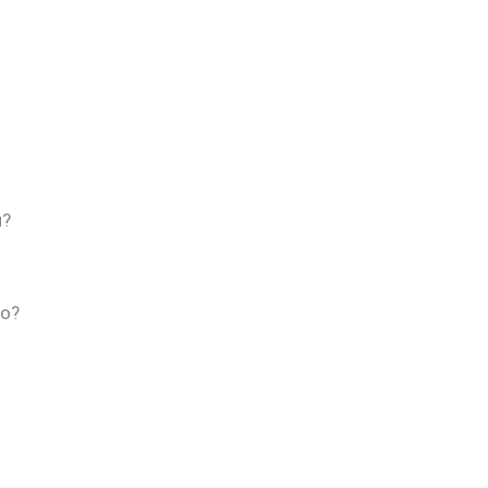
й?
о?