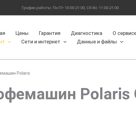
График работы: Пн-Пт 10:00-21:00, Сб-Вс 11:00-21:00
ая
Цены
Гарантия
Диагностика
О сервис
нт
Сети и интернет
Данные и файлы
емашин Polaris
офемашин Polaris