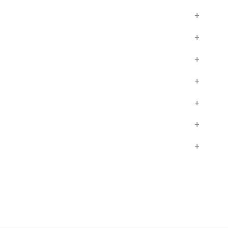
+
+
+
+
+
+
+