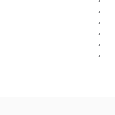
+
+
+
+
+
+