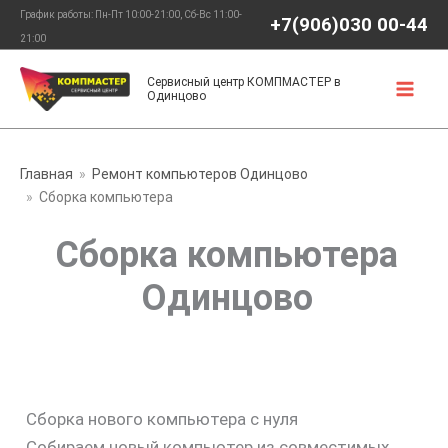
Перейти
График работы: Пн-Пт 10:00-21:00, Сб-Вс 11:00-
+7(906)030 00-44
к
21:00
содержимому
Сервисный центр КОМПМАСТЕР в
Одинцово
Главная
Ремонт компьютеров Одинцово
Сборка компьютера
Сборка компьютера
Одинцово
Сборка нового компьютера с нуля
Собираем новый компьютер из совместимых