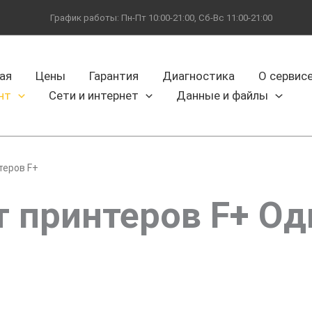
График работы: Пн-Пт 10:00-21:00, Сб-Вс 11:00-21:00
ая
Цены
Гарантия
Диагностика
О сервис
нт
Сети и интернет
Данные и файлы
теров F+
 принтеров F+ О