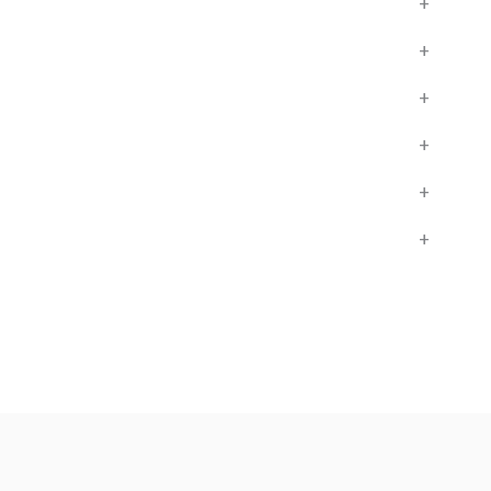
+
+
+
+
+
+