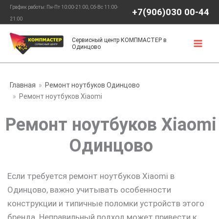
Перейти
График работы: Пн-Пт 10:00-21:00, Сб-Вс 11:00-
+7(906)030 00-44
к
21:00
содержимому
Сервисный центр КОМПМАСТЕР в
Одинцово
Главная
Ремонт ноутбуков Одинцово
Ремонт ноутбуков Xiaomi
Ремонт ноутбуков Xiaomi
Одинцово
Если требуется ремонт ноутбуков Xiaomi в
Одинцово, важно учитывать особенности
конструкции и типичные поломки устройств этого
бренда. Неправильный подход может привести к