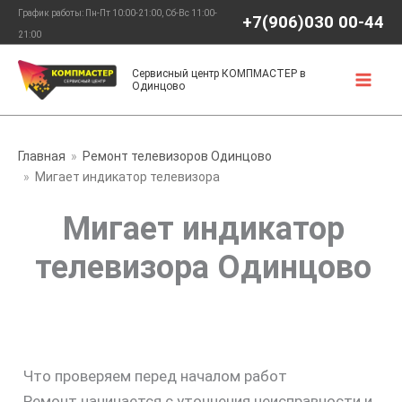
Перейти
График работы: Пн-Пт 10:00-21:00, Сб-Вс 11:00-
+7(906)030 00-44
к
21:00
содержимому
Сервисный центр КОМПМАСТЕР в
Одинцово
Главная
Ремонт телевизоров Одинцово
Мигает индикатор телевизора
Мигает индикатор
телевизора Одинцово
Что проверяем перед началом работ
Ремонт начинается с уточнения неисправности и