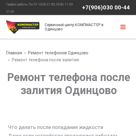
Перейти
График работы: Пн-Пт 10:00-21:00, Сб-Вс 11:00-
+7(906)030 00-44
к
21:00
содержимому
Сервисный центр КОМПМАСТЕР в
Одинцово
Главная
Ремонт телефонов Одинцово
Ремонт телефона после залития
Ремонт телефона после
залития Одинцово
Что делать после попадания жидкости
Даже если устройство продолжает работать,