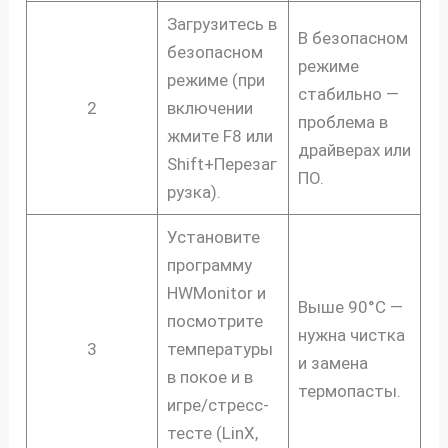
Загрузитесь в
В безопасном
безопасном
режиме
режиме (при
стабильно —
2
включении
проблема в
жмите F8 или
драйверах или
Shift+Перезаг
ПО.
рузка).
Установите
программу
HWMonitor и
Выше 90°C —
посмотрите
нужна чистка
3
температуры
и замена
в покое и в
термопасты.
игре/стресс-
тесте (LinX,