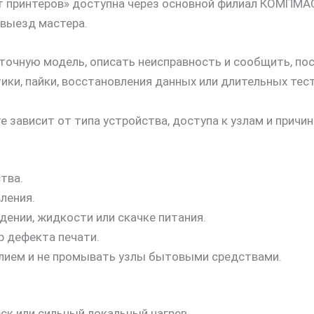
нт принтеров» доступна через основной филиал КОМПМА
 выезд мастера.
очную модель, описать неисправность и сообщить, пос
ки, пайки, восстановления данных или длительных тест
 зависит от типа устройства, доступа к узлам и причи
тва.
ления.
ении, жидкости или скачке питания.
р дефекта печати.
илием и не промывать узлы бытовыми средствами.
еск или сильный локальный нагрев.