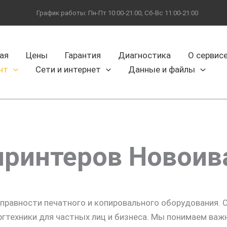
График работы: Пн-Пт 10:00-21:00, Сб-Вс 11:00-21:00
ая
Цены
Гарантия
Диагностика
О сервис
нт
Сети и интернет
Данные и файлы
принтеров Новоив
справности печатного и копировального оборудования.
гтехники для частных лиц и бизнеса. Мы понимаем важ