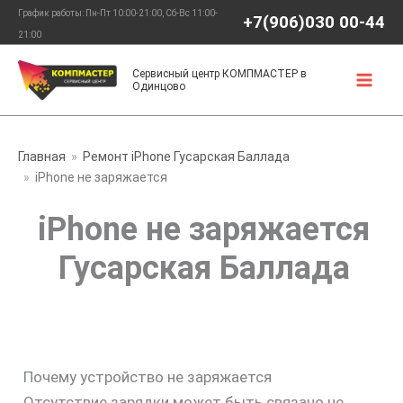
Перейти
График работы: Пн-Пт 10:00-21:00, Сб-Вс 11:00-
+7(906)030 00-44
к
21:00
содержимому
Сервисный центр КОМПМАСТЕР в
Одинцово
Главная
Ремонт iPhone Гусарская Баллада
iPhone не заряжается
iPhone не заряжается
Гусарская Баллада
Почему устройство не заряжается
Отсутствие зарядки может быть связано не