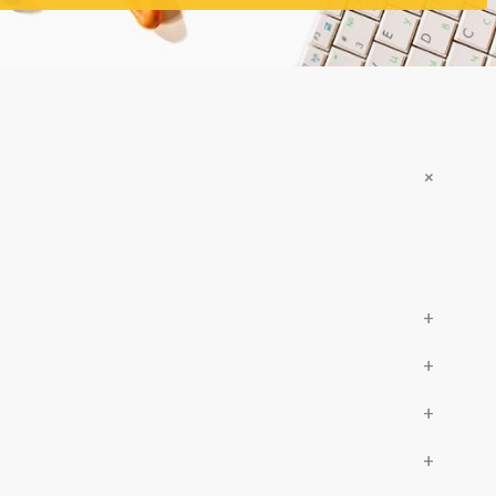
+
+
+
+
+