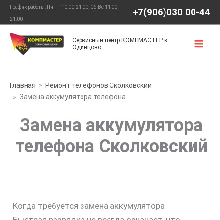
Перейти
График работы: Пн-Пт 10:00-21:00, Сб-Вс 11:00-
+7(906)030 00-44
к
21:00
содержимому
Сервисный центр КОМПМАСТЕР в
Одинцово
Главная
Ремонт телефонов Сколковский
Замена аккумулятора телефона
Замена аккумулятора
телефона Сколковский
Когда требуется замена аккумулятора
Быстрая разрядка не всегда означает, что