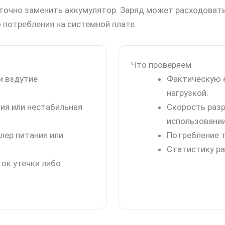
точно заменить аккумулятор. Заряд может расходоватьс
 потребления на системной плате.
Что проверяем
и вздутие
Фактическую 
нагрузкой.
ция или нестабильная
Скорость разр
использовании
лер питания или
Потребление т
Статистику ра
ток утечки либо